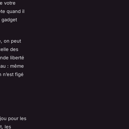
e votre
te quand il
un gadget
e, on peut
celle des
ande liberté
teau : même
 n’est figé
jou pour les
, les