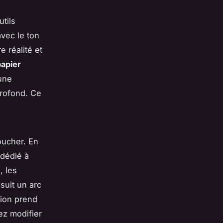
utils
vec le ton
e réalité et
papier
une
profond. Ce
oucher. En
 dédié à
, les
suit un arc
tion prend
ez modifier