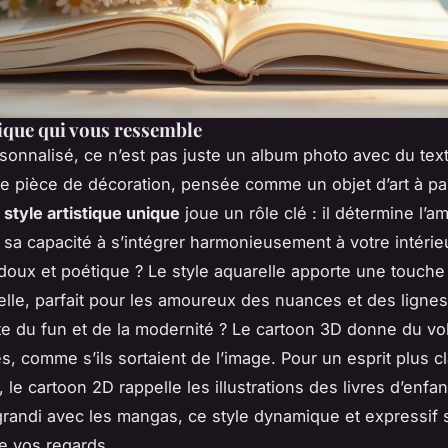
ique qui vous ressemble
rsonnalisé, ce n’est pas juste un album photo avec du text
le pièce de décoration, pensée comme un objet d’art à par
u
style artistique unique
joue un rôle clé : il détermine l’
t sa capacité à s’intégrer harmonieusement à votre intérie
doux et poétique ? Le style aquarelle apporte une touch
elle, parfait pour les amoureux des nuances et des lignes
te du fun et de la modernité ? Le cartoon 3D donne du v
, comme s’ils sortaient de l’image. Pour un esprit plus c
 le cartoon 2D rappelle les illustrations des livres d’enfan
randi avec les mangas, ce style dynamique et expressif 
de vos regards.