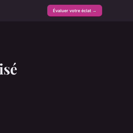
Évaluer votre éclat →
isé