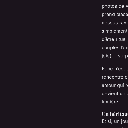
photos de vo
prend place
dessus ravi
simplement 
d’être ritu
couples l’on
joie), il su
Et ce n’est
rencontre d
amour qui re
devient un 
lumière.
Un héritag
Et si, un j