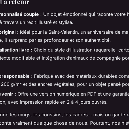
t à retenir
rsonnalisé couple
: Un objet émotionnel qui raconte votre h
 travers un récit illustré et stylisé.
riginal
: Idéal pour la Saint-Valentin, un anniversaire de m
, il surprend par sa profondeur et son authenticité.
lisation livre
: Choix du style d’illustration (aquarelle, cart
texte modifiable et intégration d’animaux de compagnie po
coresponsable
: Fabriqué avec des matériaux durables com
200 g/m² et des encres végétales, pour un objet pensé pou
uvenir
: Offre une version numérique en PDF et une garanti
ion, avec impression rapide en 2 à 4 jours ouvrés.
onne les mugs, les coussins, les cadres… mais on garde 
aconte vraiment quelque chose de nous. Pourtant, nos his