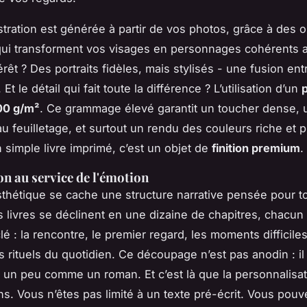
stration est générée à partir de vos photos, grâce à des o
ui transforment vos visages en personnages cohérents a
térêt ? Des portraits fidèles, mais stylisés - une fusion entr
 Et le détail qui fait toute la différence ? L’utilisation d’un
00 g/m²
. Ce grammage élevé garantit un toucher dense, 
au feuilletage, et surtout un rendu des couleurs riche et 
n simple livre imprimé, c’est un objet de
finition premium
.
on au service de l'émotion
esthétique se cache une structure narrative pensée pour t
s livres se déclinent en une dizaine de chapitres, chacun
é : la rencontre, le premier regard, les moments difficiles
s rituels du quotidien. Ce découpage n’est pas anodin : il 
 un peu comme un roman. Et c’est là que la personnalisa
ns. Vous n’êtes pas limité à un texte pré-écrit. Vous pouv