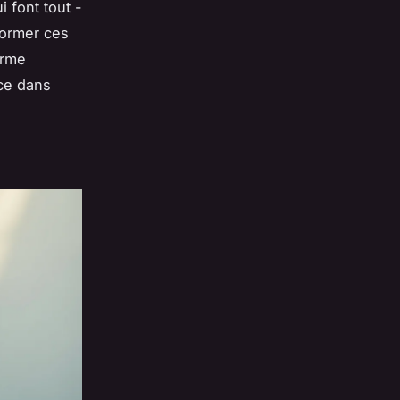
 font tout -
former ces
orme
ace dans