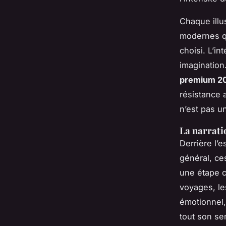
Chaque illu
modernes q
choisi. L’in
imagination.
premium 2
résistance 
n’est pas u
La narrati
Derrière l’
général, ce
une étape cl
voyages, le
émotionnel,
tout son se