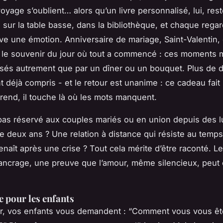
yage s’oublient… alors qu’un livre personnalisé, lui, reste 
 sur la table basse, dans la bibliothèque, et chaque rega
ve une émotion. Anniversaire de mariage, Saint-Valentin,
le souvenir du jour où tout a commencé : ces moments m
alisés autrement que par un dîner ou un bouquet. Plus de 
t déjà compris - et le retour est unanime : ce cadeau fait
rprend, il touche là où les mots manquent.
 pas réservé aux couples mariés ou en union depuis des l
e deux ans ? Une relation à distance qui résiste au temp
naît après une crise ? Tout cela mérite d’être raconté. Le 
ancrage, une preuve que l’amour, même silencieux, peut 
e pour les enfants
our, vos enfants vous demandent : “Comment vous vous ê