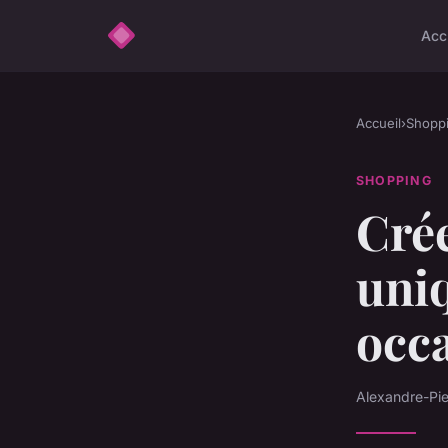
Acc
Accueil
›
Shopp
SHOPPING
Crée
uni
occ
Alexandre-Pie