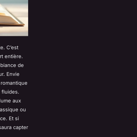
e. C’est
t entière.
ambiance de
ur. Envie
e romantique
 fluides.
olume aux
lassique ou
ce. Et si
saura capter