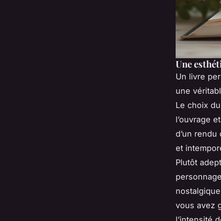
Une esthét
Un livre pe
une véritab
Le choix d
l’ouvrage e
d’un rendu 
et intempor
Plutôt adep
personnages
nostalgique,
vous avez g
l’intensité 