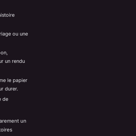
istoire
ariage ou une
oon,
ur un rendu
me le papier
r durer.
e de
rarement un
toires