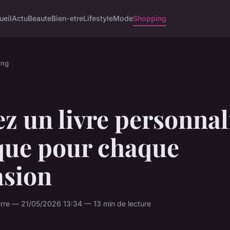
ueil
Actu
Beaute
Bien-etre
Lifestyle
Mode
Shopping
ing
z un livre personnal
que pour chaque
asion
rre — 21/05/2026 13:34 — 13 min de lecture