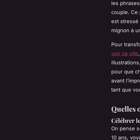
les phrases
couple. Ce 
est stressé 
mignon à 
Pour transf
voir ce site
illustration
pour que ch
avant l’imp
tant que vo
Quelles o
Célébrer l
On pense so
10 ans, voy