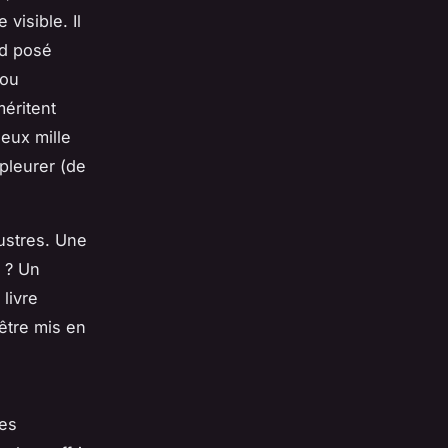
visible. Il
rd posé
 ou
éritent
deux mille
 pleurer (de
ustres. Une
s ? Un
livre
être mis en
tes