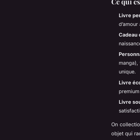
Ce qui es
Livre pe
d’amour à
Cadeau o
naissance
Personna
manga), 
unique.
Livre é
premium 
Livre so
satisfact
On collecti
objet qui r